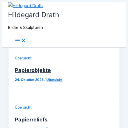
Zum
Inhalt
Hildegard Drath
springen
Bilder & Skulpturen
Main
Menu
Übersicht
Papierobjekte
24. Oktober 2025
/
Übersicht
Übersicht
Papierreliefs